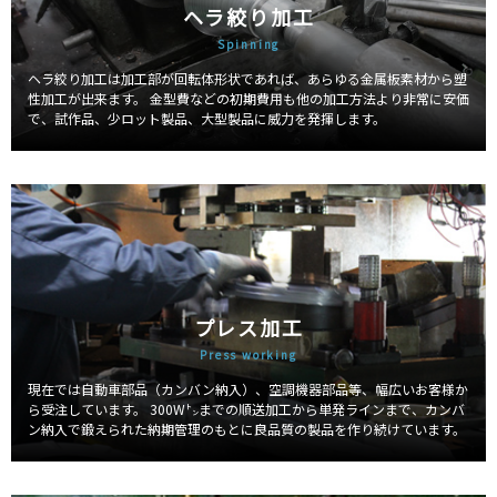
ヘラ絞り加工
Spinning
ヘラ絞り加工は加工部が回転体形状であれば、あらゆる金属板素材から塑
性加工が出来ます。 金型費などの初期費用も他の加工方法より非常に安価
で、試作品、少ロット製品、大型製品に威力を発揮します。
プレス加工
Press working
現在では自動車部品（カンバン納入）、空調機器部品等、幅広いお客様か
ら受注しています。 300W㌧までの順送加工から単発ラインまで、カンバ
ン納入で鍛えられた納期管理のもとに良品質の製品を作り続けています。