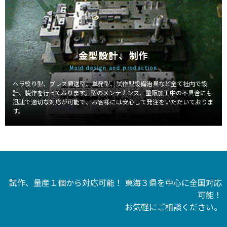
金型設計、制作
Mold design and production
ヘラ絞り型、プレス順送型、単発型、試作型設備治具など全て社内で設
計、製作を行っております。型のメンテナンス、量販加工中の不具合にも
迅速で適切な対応が可能で、お客様には安心して発注をいただいておりま
す。
試作、量産１個から対応可能！ 東海３県を中心に全国対応
可能！
お気軽にご相談ください。